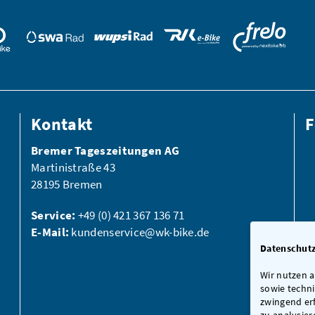
Kontakt
F
Bremer Tageszeitungen AG
Martinistraße 43
28195 Bremen
Service:
+49 (0) 421 367 136 71
E-Mail:
kundenservice@wk-bike.de
Datenschutz
Wir nutzen 
sowie techn
zwingend erf
zu analysier